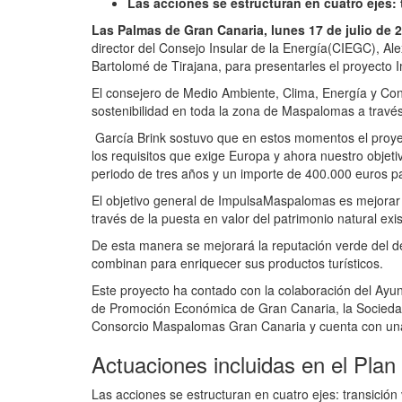
Las acciones se estructuran en cuatro ejes: t
Las Palmas de Gran Canaria, lunes 17 de julio de 
director del Consejo Insular de la Energía(CIEGC), Al
Bartolomé de Tirajana, para presentarles el proyecto
El consejero de Medio Ambiente, Clima, Energía y Co
sostenibilidad en toda la zona de Maspalomas a travé
García Brink sostuvo que en estos momentos el proyec
los requisitos que exige Europa y ahora nuestro objetiv
periodo de tres años y un importe de 400.000 euros pa
El objetivo general de ImpulsaMaspalomas es mejorar l
través de la puesta en valor del patrimonio natural exi
De esta manera se mejorará la reputación verde del dest
combinan para enriquecer sus productos turísticos.
Este proyecto ha contado con la colaboración del Ayu
de Promoción Económica de Gran Canaria, la Sociedad 
Consorcio Maspalomas Gran Canaria y cuenta con una 
Actuaciones incluidas en el Plan
Las acciones se estructuran en cuatro ejes: transición v