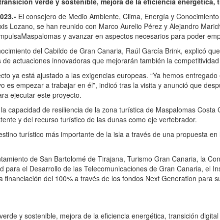
ransición verde y sostenible, mejora de la eficiencia energética, t
2023.-
El consejero de Medio Ambiente, Clima, Energía y Conocimiento 
exis Lozano, se han reunido con Marco Aurelio Pérez y Alejandro Marich
 ImpulsaMaspalomas y avanzar en aspectos necesarios para poder empez
nocimiento del Cabildo de Gran Canaria, Raúl García Brink, explicó 
s de actuaciones innovadoras que mejorarán también la competitividad 
to ya está ajustado a las exigencias europeas. “Ya hemos entregado 
o es empezar a trabajar en él”, indicó tras la visita y anunció que desp
ra ejecutar este proyecto.
a capacidad de resiliencia de la zona turística de Maspalomas Costa C
stente y del recurso turístico de las dunas como eje vertebrador.
ino turístico más importante de la isla a través de una propuesta en la
ntamiento de San Bartolomé de Tirajana, Turismo Gran Canaria, la Con
para el Desarrollo de las Telecomunicaciones de Gran Canaria, el Ins
financiación del 100% a través de los fondos Next Generation para su
erde y sostenible, mejora de la eficiencia energética, transición digital