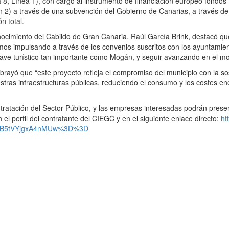
a 8, Línea 1), con cargo al instrumento de financiación europeo fondo
 2) a través de una subvención del Gobierno de Canarias, a través de 
n total.
ocimiento del Cabildo de Gran Canaria, Raúl García Brink, destacó qu
os impulsando a través de los convenios suscritos con los ayuntamient
lave turístico tan importante como Mogán, y seguir avanzando en el mo
rayó que “este proyecto refleja el compromiso del municipio con la sost
tras infraestructuras públicas, reduciendo el consumo y los costes e
ontratación del Sector Público, y las empresas interesadas podrán pres
 el perfil del contratante del CIEGC y en el siguiente enlace directo:
ht
KV%2B5tVYjgxA4nMUw%3D%3D