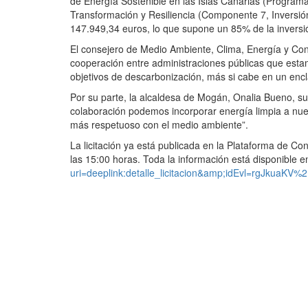
de Energía Sostenible en las Islas Canarias (Program
Transformación y Resiliencia (Componente 7, Inversión
147.949,34 euros, lo que supone un 85% de la inversió
El consejero de Medio Ambiente, Clima, Energía y Con
cooperación entre administraciones públicas que estam
objetivos de descarbonización, más si cabe en un enc
Por su parte, la alcaldesa de Mogán, Onalia Bueno, sub
colaboración podemos incorporar energía limpia a nues
más respetuoso con el medio ambiente”.
La licitación ya está publicada en la Plataforma de C
las 15:00 horas. Toda la información está disponible en
uri=deeplink:detalle_licitacion&amp;idEvl=rgJkua