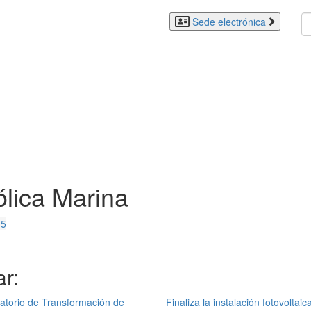
Sede electrónica
́lica Marina
 5
r:
atorio de Transformación de
Finaliza la instalación fotovoltaic