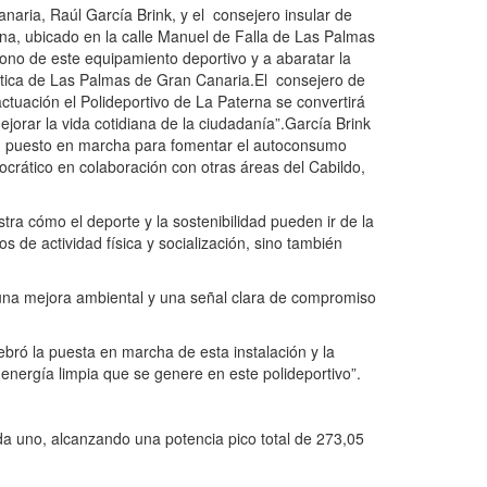
aria, Raúl García Brink, y el consejero insular de
rna, ubicado en la calle Manuel de Falla de Las Palmas
bono de este equipamiento deportivo y a abaratar la
rgética de Las Palmas de Gran Canaria.El consejero de
actuación el Polideportivo de La Paterna se convertirá
orar la vida cotidiana de la ciudadanía”.García Brink
han puesto en marcha para fomentar el autoconsumo
crático en colaboración con otras áreas del Cabildo,
a cómo el deporte y la sostenibilidad pueden ir de la
 de actividad física y socialización, sino también
 una mejora ambiental y una señal clara de compromiso
ró la puesta en marcha de esta instalación y la
 energía limpia que se genere en este polideportivo”.
da uno, alcanzando una potencia pico total de 273,05