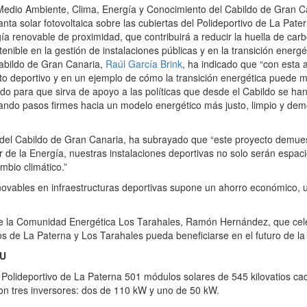
edio Ambiente, Clima, Energía y Conocimiento del Cabildo de Gran Can
a solar fotovoltaica sobre las cubiertas del Polideportivo de La Pate
ía renovable de proximidad, que contribuirá a reducir la huella de car
enible en la gestión de instalaciones públicas y en la transición ene
abildo de Gran Canaria,
Raúl García Brink
, ha indicado que “con esta 
 deportivo y en un ejemplo de cómo la transición energética puede mej
ado para que sirva de apoyo a las políticas que desde el Cabildo se 
ando pasos firmes hacia un modelo energético más justo, limpio y demo
del Cabildo de Gran Canaria, ha subrayado que “este proyecto demuestr
 de la Energía, nuestras instalaciones deportivas no solo serán espacios
mbio climático.”
novables en infraestructuras deportivas supone un ahorro económico,
de la Comunidad Energética Los Tarahales, Ramón Hernández, que celeb
ios de La Paterna y Los Tarahales pueda beneficiarse en el futuro de la
EU
l Polideportivo de La Paterna 501 módulos solares de 545 kilovatios ca
 con tres inversores: dos de 110 kW y uno de 50 kW.