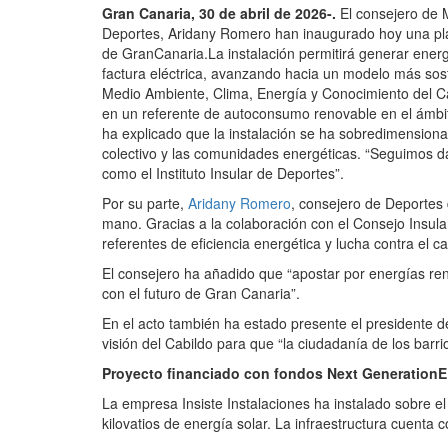
Gran Canaria, 30 de abril de 2026-.
El consejero de M
Deportes, Aridany Romero han inaugurado hoy una plant
de GranCanaria.La instalación permitirá generar energ
factura eléctrica, avanzando hacia un modelo más sost
Medio Ambiente, Clima, Energía y Conocimiento del C
en un referente de autoconsumo renovable en el ámbito
ha explicado que la instalación se ha sobredimension
colectivo y las comunidades energéticas. “Seguimos d
como el Instituto Insular de Deportes”.
Por su parte,
Aridany Romero
, consejero de Deportes 
mano. Gracias a la colaboración con el Consejo Insular
referentes de eficiencia energética y lucha contra el ca
El consejero ha añadido que “apostar por energías re
con el futuro de Gran Canaria”.
En el acto también ha estado presente el presidente 
visión del Cabildo para que “la ciudadanía de los barr
Proyecto financiado con fondos Next Generation
La empresa Insiste Instalaciones ha instalado sobre e
kilovatios de energía solar. La infraestructura cuenta