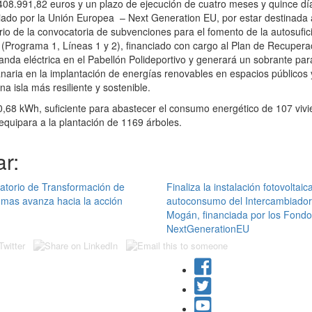
08.991,82 euros y un plazo de ejecución de cuatro meses y quince día
ciado por la Unión Europea – Next Generation EU, por estar destinada 
ario de la convocatoria de subvenciones para el fomento de la autosufic
s (Programa 1, Líneas 1 y 2), financiado con cargo al Plan de Recuper
anda eléctrica en el Pabellón Polideportivo y generará un sobrante pa
anaria en la implantación de energías renovables en espacios públicos 
a isla más resiliente y sostenible.
68 kWh, suficiente para abastecer el consumo energético de 107 vivien
quipara a la plantación de 1169 árboles.
r:
atorio de Transformación de
Finaliza la instalación fotovoltaic
mas avanza hacia la acción
autoconsumo del Intercambiador
Mogán, financiada por los Fond
NextGenerationEU